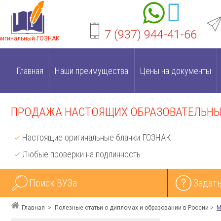
7 (937) 944-41-66
ригинальный ГОЗНАК
Главная
Наши преимущества
Цены на документы
ПРОДАЖА НАСТОЯЩИХ ОБРАЗОВАТЕЛЬНЫХ
Настоящие оригинальные бланки ГОЗНАК
Любые проверки на подлинность
Поиск ВУЗа
Задать
Главная
Полезные статьи о дипломах и образовании в России
М