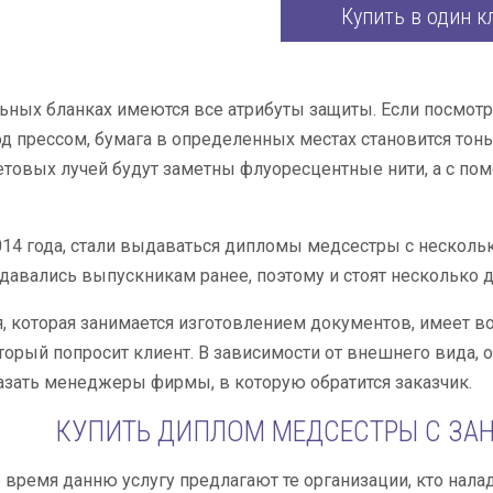
Купить в один к
ьных бланках имеются все атрибуты защиты. Если посмотре
од прессом, бумага в определенных местах становится тон
товых лучей будут заметны флуоресцентные нити, а с по
014 года, стали выдаваться дипломы медсестры с нескольк
авались выпускникам ранее, поэтому и стоят несколько 
, которая занимается изготовлением документов, имеет в
торый попросит клиент. В зависимости от внешнего вида, о
азать менеджеры фирмы, в которую обратится заказчик.
КУПИТЬ ДИПЛОМ МЕДСЕСТРЫ С ЗАН
 время данню услугу предлагают те организации, кто нала