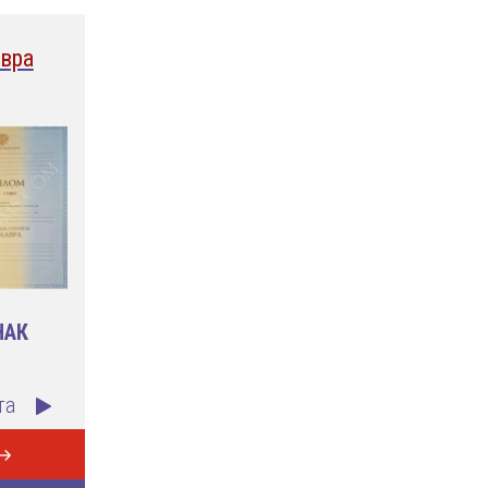
вра
НАК
та