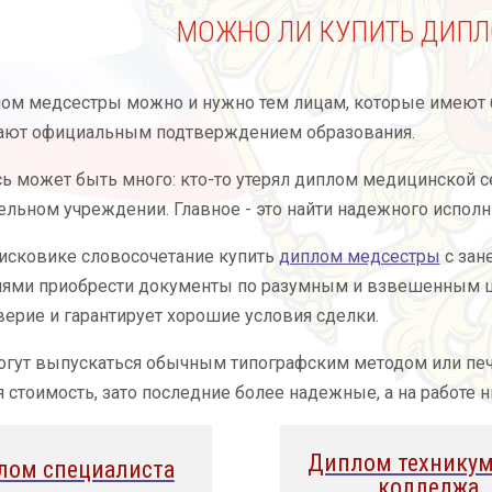
МОЖНО ЛИ КУПИТЬ ДИПЛ
ом медсестры можно и нужно тем лицам, которые имеют б
гают официальным подтверждением образования.
ь может быть много: кто-то утерял диплом медицинской с
ельном учреждении. Главное - это найти надежного исполн
исковике словосочетание купить
диплом медсестры
с зан
ями приобрести документы по разумным и взвешенным цен
ерие и гарантирует хорошие условия сделки.
ут выпускаться обычным типографским методом или печат
я стоимость, зато последние более надежные, а на работе ни
Диплом техникум
лом специалиста
колледжа