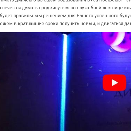
 нечего и думать продвинуться по служебной лестнице ил
будет правильным решением для Вашего успешного будуще
жем в кратчайшие сроки получить новый, и двигаться да