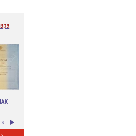
вра
НАК
та