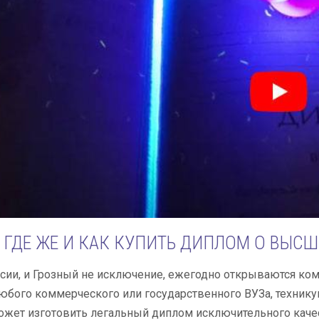
ГДЕ ЖЕ И КАК КУПИТЬ ДИПЛОМ О ВЫС
сии, и Грозный не исключение, ежегодно открываются ко
бого коммерческого или государственного ВУЗа, техникум
жет изготовить легальный диплом исключительного качес