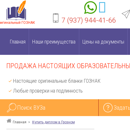
7 (937) 944-41-66
ригинальный ГОЗНАК
Главная
Наши преимущества
Цены на документы
ПРОДАЖА НАСТОЯЩИХ ОБРАЗОВАТЕЛЬНЫХ
Настоящие оригинальные бланки ГОЗНАК
Любые проверки на подлинность
Поиск ВУЗа
Задать
Главная
Купить диплом в Грозном