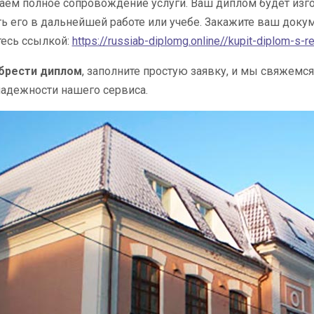
ем полное сопровождение услуги. Ваш диплом будет изгот
ь его в дальнейшей работе или учебе. Закажите ваш докум
тесь ссылкой:
https://russiab-diplomg.online//kupit-diplom-s-
брести диплом
, заполните простую заявку, и мы свяжемся
надежности нашего сервиса.