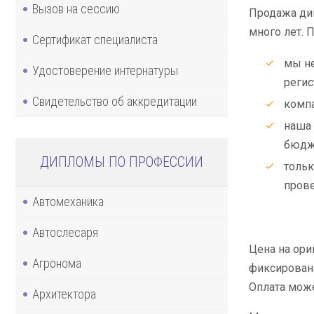
Вызов на сессию
Продажа ди
много лет. 
Сертификат специалиста
мы не
Удостоверение интернатуры
регис
Свидетельство об аккредитации
компа
наша 
бюдж
ДИПЛОМЫ ПО ПРОФЕССИИ
тольк
прове
Автомеханика
Автослесаря
Цена на ор
Агронома
фиксирована
Оплата може
Архитектора