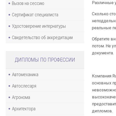
Различные у
Вызов на сессию
Сколько сто
Сертификат специалиста
неподдельны
Удостоверение интернатуры
реальные пе
Свидетельство об аккредитации
Обратите вн
потом. Не у
документа.
ДИПЛОМЫ ПО ПРОФЕССИИ
Автомеханика
Компания Ru
основных п
Автослесаря
невозможно 
Агронома
высококачес
предоставит
Архитектора
дипломов.