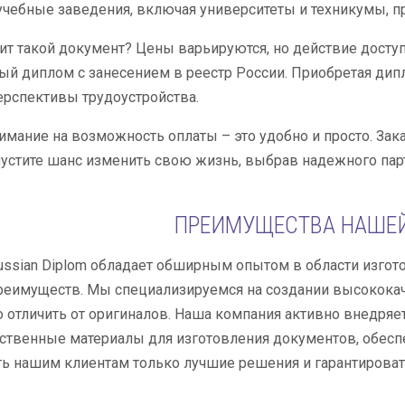
чебные заведения, включая университеты и техникумы, пр
ит такой документ? Цены варьируются, но действие доступ
й диплом с занесением в реестр России. Приобретая дипл
рспективы трудоустройства.
имание на возможность оплаты – это удобно и просто. Зак
пустите шанс изменить свою жизнь, выбрав надежного пар
ПРЕИМУЩЕСТВА НАШЕ
ssian Diplom обладает обширным опытом в области изгото
реимуществ. Мы специализируемся на создании высокока
отличить от оригиналов. Наша компания активно внедряе
твенные материалы для изготовления документов, обесп
ь нашим клиентам только лучшие решения и гарантироват