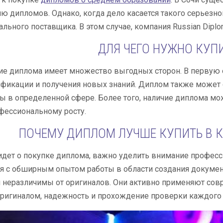
ю дипломов. Однако, когда дело касается такого серьезн
льного поставщика. В этом случае, компания Russian Dipl
ДЛЯ ЧЕГО НУЖНО КУП
е диплома имеет множество выгодных сторон. В первую о
ификации и получения новых знаний. Диплом также может
ы в определенной сфере. Более того, наличие диплома мо
фессиональному росту.
ПОЧЕМУ ДИПЛОМ ЛУЧШЕ КУПИТЬ В К
идет о покупке диплома, важно уделить внимание професси
я с обширным опытом работы в области создания докуме
 неразличимы от оригиналов. Они активно применяют сов
оригиналом, надежность и прохождение проверки каждого