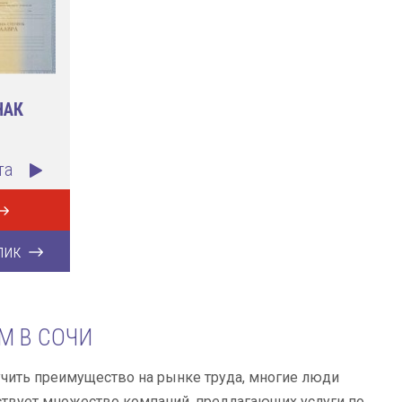
НАК
та
лик
М В СОЧИ
чить преимущество на рынке труда, многие люди
ествует множество компаний, предлагающих услуги по