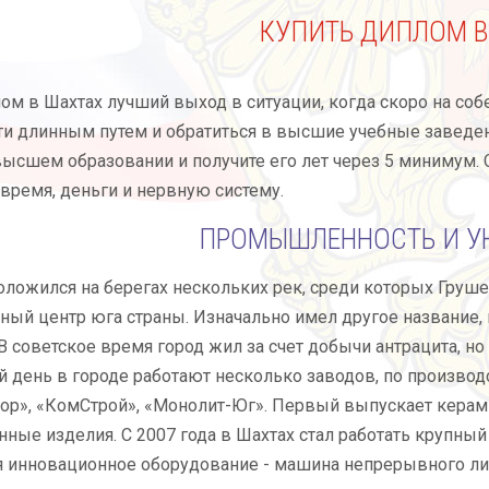
КУПИТЬ ДИПЛОМ В
ом в Шахтах лучший выход в ситуации, когда скоро на собе
и длинным путем и обратиться в высшие учебные заведен
 высшем образовании и получите его лет через 5 минимум. 
время, деньги и нервную систему.
ПРОМЫШЛЕННОСТЬ И У
ложился на берегах нескольких рек, среди которых Груше
й центр юга страны. Изначально имел другое название, ко
В советское время город жил за счет добычи антрацита, но 
 день в городе работают несколько заводов, по производс
р», «КомСтрой», «Монолит-Юг». Первый выпускает керамиче
ные изделия. С 2007 года в Шахтах стал работать крупны
 инновационное оборудование - машина непрерывного лит