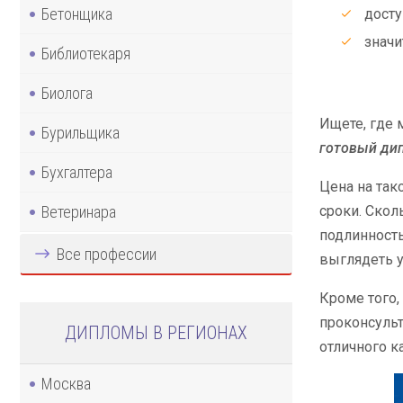
Бетонщика
досту
значи
Библиотекаря
Биолога
Ищете, где
Бурильщика
готовый ди
Бухгалтера
Цена на так
Ветеринара
сроки. Скол
подлинность
Все профессии
выглядеть у
Кроме того,
проконсульт
ДИПЛОМЫ В РЕГИОНАХ
отличного к
Москва