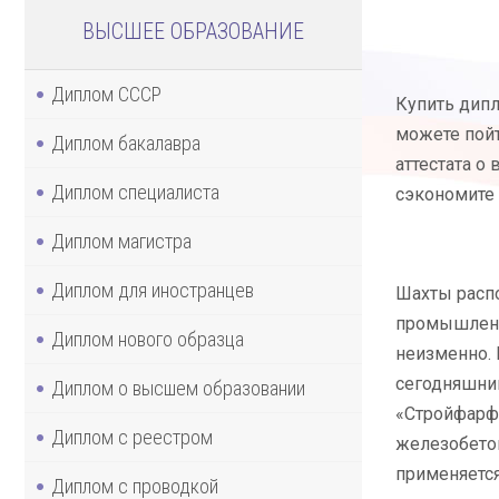
ВЫСШЕЕ ОБРАЗОВАНИЕ
Диплом СССР
Купить дипл
можете пойт
Диплом бакалавра
аттестата о
Диплом специалиста
сэкономите 
Диплом магистра
Диплом для иностранцев
Шахты распо
промышленны
Диплом нового образца
неизменно. 
сегодняшний
Диплом о высшем образовании
«Стройфарфо
Диплом с реестром
железобетон
применяется
Диплом с проводкой