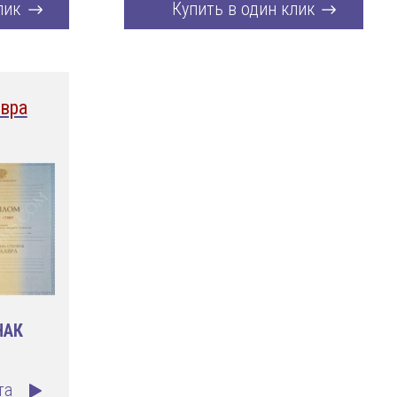
лик
Купить в один клик
вра
НАК
та