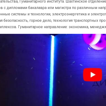
тельства, Гуманитарного института. Шахтинское отделение
в с дипломами бакалавра или магистра по различным напра
ные системы и технологии, электроэнергетика и электро
я безопасность, горное дело, технология транспортных пр
плексов. Гуманитарное направление: экономика, менеджм