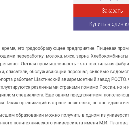
Заказать
Купить в один к
е время, это градообразующее предприятие. Пищевая про
щими переработку: молока, мяса, зерна. Хлебокомбинаты 
егионы. Легкая промышленность - это текстильная фабр
и, спасатели, обслуживающий персонал, силовые ведомств
опорта работает Шахтинский авиаремонтный завод РОСТО. 
плуатируются различными странами помимо России, но и и
диплом специалиста. Еще одним предприятием, пополняющ
я. Таких организаций в стране несколько, но оно единстве
сшем образовании можно получить в одном из университ
нного политехнического университета имени М.И. Платова