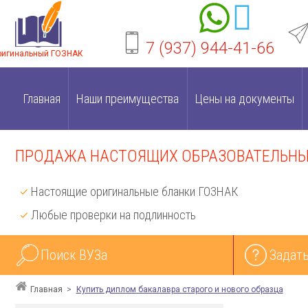
7 (937) 944-41-66
ригинальный ГОЗНАК
Главная
Наши преимущества
Цены на документы
ПРОДАЖА НАСТОЯЩИХ ОБРАЗОВАТЕЛЬНЫХ
Настоящие оригинальные бланки ГОЗНАК
Любые проверки на подлинность
Поиск ВУЗа
Задать
Главная
Купить диплом бакалавра старого и нового образца