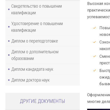
Высокая кон
Свидетельство о повышении
практически
квалификации
успеваемост
Удостоверение о повышении
Повыс
квалификации
ново
Диплом о переподготовке
Сэкон
накоп
Диплом о дополнительном
Смени
образовании
прес
Диплом кандидата наук
Быстр
ожида
Диплом доктора наук
бывае
Оформление 
ДРУГИЕ ДОКУМЕНТЫ
многие дела