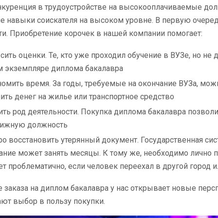
куренция в трудоустройстве на высокооплачиваемые долж
е навыки соискателя на высоком уровне. В первую очере
и. Приобретение корочек в нашей компании помогает:
ить оценки. Те, кто уже проходил обучение в ВУЗе, но не 
м экземпляре диплома бакалавра
омить время. За годы, требуемые на окончание ВУЗа, можн
ить денег на жилье или транспортное средство
ть род деятельности. Покупка диплома бакалавра позволи
тижную должность
о восстановить утерянный документ. Государственная си
ние может занять месяцы. К тому же, необходимо лично п
т проблематично, если человек переехал в другой город 
заказа на диплом бакалавра у нас открывает новые персп
ют выбор в пользу покупки.