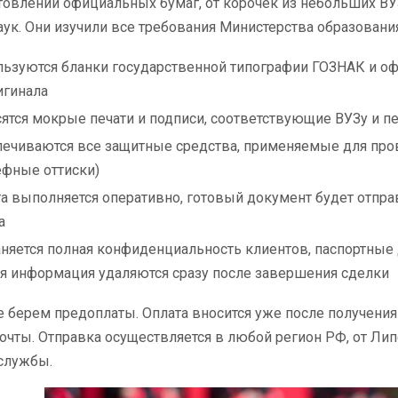
товлении официальных бумаг, от корочек из небольших В
ук. Они изучили все требования Министерства образования 
ьзуются бланки государственной типографии ГОЗНАК и о
игинала
ятся мокрые печати и подписи, соответствующие ВУЗу и п
ечиваются все защитные средства, применяемые для пров
фные оттиски)
а выполняется оперативно, готовый документ будет отпр
а
няется полная конфиденциальность клиентов, паспортные д
я информация удаляются сразу после завершения сделки
 берем предоплаты. Оплата вносится уже после получения 
очты. Отправка осуществляется в любой регион РФ, от Лип
службы.