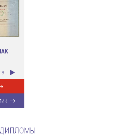
НАК
та
лик
 ДИПЛОМЫ