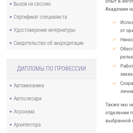
опыт в изго
Вызов на сессию
Академии на
Сертификат специалиста
Испол
Удостоверение интернатуры
от ор
Нанос
Свидетельство об аккредитации
Обесп
релье
Работ
ДИПЛОМЫ ПО ПРОФЕССИИ
заказ
Сохра
Автомеханика
лична
Автослесаря
Также мы не
Агронома
отделении п
выбранной 
Архитектора